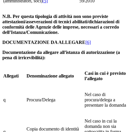
(amministratori, soci)
[5]
59/2010
N.B. Per questa tipologia di attività non sono previste
attestazioni/asseverazioni di tecnici abilitati/dichiarazioni di
conformità delle Agenzie delle imprese, necessari a corredo
dell’Istanza/Comunicazione.
DOCUMENTAZIONE DA ALLEGARE
[6]
Documentazione da allegare all’istanza di autorizzazione (a
pena di irricevibilità):
Casi in cui è previsto
Allegati
Denominazione allegato
l’allegato
Nel caso di
q
Procura/Delega
procura/delega a
presentare la domanda
Nel caso in cui la
domanda non sia
Copia documento di identità
q
sottoscritta in forma