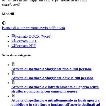
per infrazioni alla legge sul lotto, o per abuso di sostanze
stupefacenti.
Modelli
Istanza di autorizzazione avvio dell'attività
Formato DOCX (Word)
Formato ODT
Formato PDF
Nella stessa categoria
Attività di spettacolo viaggiante fino a 200 persone
Attività di spettacolo viaggiante oltre le 200 persone
Attività di spettacolo e intrattenimento all’aperto senza
strutture o impianti, con emissioni sonore
Attività di spettacolo o intrattenimento in locali aperti al
pubblico o in strutture o impianti all’aperto destinati ad