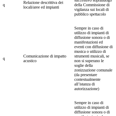
successivo sopralluogo
Relazione descrittiva dei
q
della Commissione di
locali/aree ed impianti
vigilanza sui locali di
pubblico spettacolo
Sempre in caso di
utilizzo di impianti di
diffusione sonora o di
manifestazioni ed
eventi con diffusione di
musica o utilizzo di
Comunicazione di impatto
strumenti musicali, se
q
acustico
non si superano le
soglie della
zonizzazione comunale
(da presentare
contestualmente
all’istanza di
autorizzazione)
Sempre in caso di
utilizzo di impianti di
diffusione sonora o di