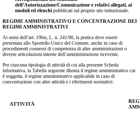
dell’Autorizzazione/Comunicazione e relativi allegati, ai
moduli ed elenchi
pubblicati sul proprio sito istituzionale.
REGIME AMMINISTRATIVO E CONCENTRAZIONE DEI
REGIMI AMMINISTRATIVI
Ai sensi dell’art. 19bis, L. n. 241/90, la pratica deve essere
presentata allo Sportello Unico del Comune, anche in caso di
procedimenti connessi di competenza di altre amministrazioni o
diverse articolazioni interne dell’amministrazione ricevente.
Per ciascuna tipologia di attività di cui alla presente Scheda
informativa, la Tabella seguente illustra il regime amministrativo cui
è soggetta, il regime amministrativo applicabile in caso di
concentrazione con altre attività e i riferimenti normativi:
REG
ATTIVITÀ
AMM