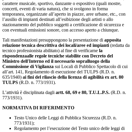
carattere musicale, sportivo, danzante o espositivo (quali mostre,
concerti, eventi di varia natura), che si svolgono in forma
temporanea, organizzate all’aperto in piazze, aree urbane, etc., con
l’ausilio di impianti destinati all’esibizione degli artisti o allo
stazionamento del pubblico soggetti a certificazione di sicurezza e
con eventuali emissioni sonore, con accesso aperto a chiunque.
Tali manifestazioni presuppongono la presentazione di
apposita
relazione tecnica descrittiva dei locali/aree ed impianti
(redatta da
tecnico professionista abilitato) al fine di verificarne
la
rispondenza
alle regole tecniche stabilite con Decreto del
Ministro dell'Interno ed il necessario sopralluogo della
Commissione di Vigilanza
sui Locali di Pubblico Spettacolo di cui
all’art. 141, Regolamento di esecuzione del TULPS (R.D. n.
635/1940)
ai fini del rilascio della licenza di agibilità ex art. 80
TULPS
(R.D. n. 773/1931).
L’attività è disciplinata dagli
artt. 68, 69 e 80, T.U.L.P.S.
(R.D. n.
773/1931).
NORMATIVA DI RIFERIMENTO
Testo Unico delle Leggi di Pubblica Sicurezza (R.D. n.
773/1931);
Regolamento per l’esecuzione del Testo unico delle leggi di