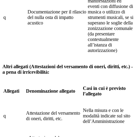
manifestazioni ed
eventi con diffusione di
Documentazione per il rilascio
musica o utilizzo di
q
del nulla osta di impatto
strumenti musicali, se si
acustico
superano le soglie della
zonizzazione comunale
(da presentare
contestualmente
all’istanza di
autorizzazione)
Altri allegati (Attestazioni del versamento di oneri, diritti, etc.) -
a pena di irricevibilità:
Casi in cui è previsto
Allegati
Denominazione allegato
l’allegato
Nella misura e con le
Attestazione del versamento
q
modalità indicate sul sito
di oneri, diritti, etc.
dell’Amministrazione