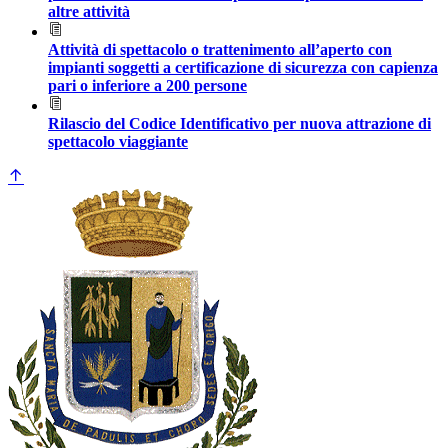
altre attività
Attività di spettacolo o trattenimento all’aperto con
impianti soggetti a certificazione di sicurezza con capienza
pari o inferiore a 200 persone
Rilascio del Codice Identificativo per nuova attrazione di
spettacolo viaggiante