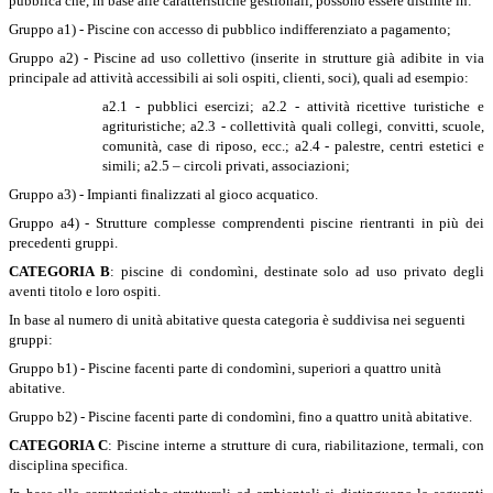
pubblica che, in base alle caratteristiche gestionali, possono essere distinte in:
Gruppo a1) - Piscine con accesso di pubblico indifferenziato a pagamento;
Gruppo a2) - Piscine ad uso collettivo (inserite in strutture già adibite in via
principale ad attività accessibili ai soli ospiti, clienti, soci), quali ad esempio:
a2.1 - pubblici esercizi; a2.2 - attività ricettive turistiche e
agrituristiche; a2.3 - collettività quali collegi, convitti, scuole,
comunità, case di riposo, ecc.; a2.4 - palestre, centri estetici e
simili; a2.5 – circoli privati, associazioni;
Gruppo a3) - Impianti finalizzati al gioco acquatico.
Gruppo a4) - Strutture complesse comprendenti piscine rientranti in più dei
precedenti gruppi.
CATEGORIA B
:
piscine di condomìni, destinate solo ad uso privato degli
aventi titolo e loro ospiti.
In base al numero di unità abitative questa categoria è suddivisa nei seguenti
gruppi:
Gruppo b1) - Piscine facenti parte di condomìni, superiori a quattro unità
abitative.
Gruppo b2) - Piscine facenti parte di condomìni, fino a quattro unità abitative.
CATEGORIA C
: Piscine interne a strutture di cura, riabilitazione, termali, con
disciplina specifica.