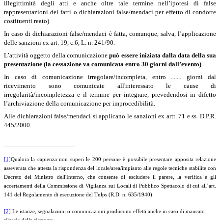
illegittimità degli atti e anche oltre tale termine nell’ipotesi di false
rappresentazioni dei fatti o dichiarazioni false/mendaci per effetto di condotte
costituenti reato).
In caso di dichiarazioni false/mendaci è fatta, comunque, salva, l’applicazione
delle sanzioni ex art. 19, c.6, L. n. 241/90.
L’attività oggetto della comunicazione
può essere iniziata dalla data della sua
presentazione (la cessazione va comunicata entro 30 giorni dall’evento)
.
In caso di comunicazione irregolare/incompleta, entro ....... giorni dal
ricevimento sono comunicate all'interessato le cause di
irregolarità/incompletezza e il termine per integrare, prevedendosi in difetto
l’archiviazione della comunicazione per improcedibilità.
Alle dichiarazioni false/mendaci si applicano le sanzioni ex artt. 71 e ss. D.P.R.
445/2000.
[1]
Qualora la capienza non superi le 200 persone è possibile presentare apposita relazione
asseverata che attesta la rispondenza del locale/area/impianto alle regole tecniche stabilite con
Decreto del Ministro dell'Interno, che consente di escludere il parere, la verifica e gli
accertamenti della Commissione di Vigilanza sui Locali di Pubblico Spettacolo di cui all’art.
141 del Regolamento di esecuzione del Tulps (R.D. n. 635/1940).
[2]
Le istanze, segnalazioni o comunicazioni producono effetti anche in caso di mancato