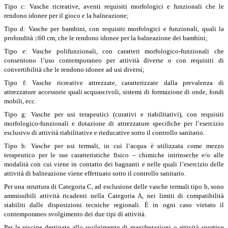
Tipo c: Vasche ricreative, aventi requisiti morfologici e funzionali che le
rendono idonee per il gioco e la balneazione;
Tipo d: Vasche per bambini, con requisiti morfologici e funzionali, quali la
profondità ≤60 cm, che le rendono idonee per la balneazione dei bambini;
Tipo e: Vasche polifunzionali, con caratteri morfologico-funzionali che
consentono l’uso contemporaneo per attività diverse o con requisiti di
convertibilità che le rendono idonee ad usi diversi;
Tipo f: Vasche ricreative attrezzate, caratterizzate dalla prevalenza di
attrezzature accessorie quali acquascivoli, sistemi di formazione di onde, fondi
mobili, ecc.
Tipo g: Vasche per usi terapeutici (curativi e riabilitativi), con requisiti
morfologico-funzionali e dotazione di attrezzature specifiche per l’esercizio
esclusivo di attività riabilitative e rieducative sotto il controllo sanitario.
Tipo h: Vasche per usi termali, in cui l’acqua è utilizzata come mezzo
terapeutico per le sue caratteristiche fisico – chimiche intrinseche e/o alle
modalità con cui viene in contatto dei bagnanti e nelle quali l’esercizio delle
attività di balneazione viene effettuato sotto il controllo sanitario.
Per una struttura di Categoria C, ad esclusione delle vasche termali tipo h, sono
ammissibili attività ricadenti nella Categoria A, nei limiti di compatibilità
stabiliti dalle disposizioni tecniche regionali. È in ogni caso vietato il
contemporaneo svolgimento dei due tipi di attività.
Per le piscine destinate allo svolgimento di manifestazioni o attività sportive