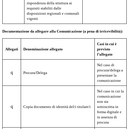
rispondenza della struttura ai
requisiti stabiliti dalle
disposizioni regionali e comunali
vigenti
Documentazione da allegare alla Comunicazione (a pena di irricevibilità):
Casi in cui è
Allegati
Denominazione allegato
previsto
l’allegato
Nel caso di
procura/delega a
q
Procura/Delega
presentare la
comunicazione
Nel caso in cui la
comunicazione
non sia
q
Copia documento di identità del/i titolare/i
sottoscritta in
forma digitale e
in assenza di
procura