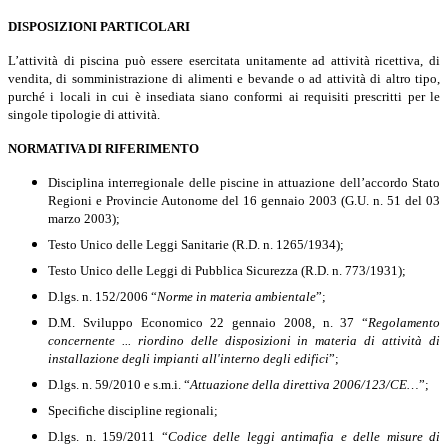
DISPOSIZIONI PARTICOLARI
L’attività di piscina può essere esercitata unitamente ad attività ricettiva, di
vendita, di somministrazione di alimenti e bevande o ad attività di altro tipo,
purché i locali in cui è insediata siano conformi ai requisiti prescritti per le
singole tipologie di attività.
NORMATIVA DI RIFERIMENTO
Disciplina interregionale delle piscine in attuazione dell’accordo Stato
Regioni e Provincie Autonome del 16 gennaio 2003 (G.U. n. 51 del 03
marzo 2003);
Testo Unico delle Leggi Sanitarie (R.D. n. 1265/1934);
Testo Unico delle Leggi di Pubblica Sicurezza (R.D. n. 773/1931);
D.lgs. n. 152/2006 “
Norme in materia ambientale
”;
D.M. Sviluppo Economico 22 gennaio 2008, n. 37 “
Regolamento
concernente ... riordino delle disposizioni in materia di attività di
installazione degli impianti all'interno degli edifici
”;
D.lgs. n. 59/2010 e s.m.i. “
Attuazione della direttiva 2006/123/CE…
”;
Specifiche discipline regionali;
D.lgs. n. 159/2011 “
Codice delle leggi antimafia e delle misure di