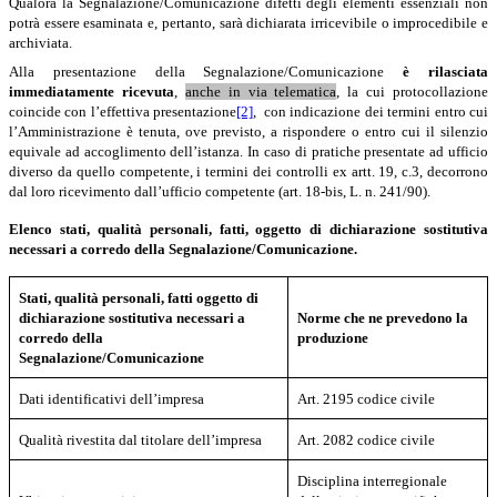
Qualora la Segnalazione/Comunicazione difetti degli elementi essenziali non
potrà essere esaminata e, pertanto, sarà dichiarata irricevibile o improcedibile e
archiviata.
Alla presentazione della Segnalazione/Comunicazione
è
rilasciata
immediatamente ricevuta
,
anche in via telematica
, la cui protocollazione
coincide con l’effettiva presentazione
[2]
, con indicazione dei termini entro cui
l’Amministrazione è tenuta, ove previsto, a rispondere o entro cui il silenzio
equivale ad accoglimento dell’istanza. In caso di pratiche presentate ad ufficio
diverso da quello competente, i termini dei controlli ex artt. 19, c.3, decorrono
dal loro ricevimento dall’ufficio competente (art. 18-bis, L. n. 241/90).
Elenco stati, qualità personali, fatti, oggetto di dichiarazione sostitutiva
necessari a corredo della Segnalazione/Comunicazione.
Stati, qualità personali, fatti oggetto di
dichiarazione sostitutiva
necessari a
Norme che ne prevedono la
corredo della
produzione
Segnalazione/Comunicazione
Dati identificativi dell’impresa
Art. 2195 codice civile
Qualità rivestita dal titolare dell’impresa
Art. 2082 codice civile
Disciplina interregionale