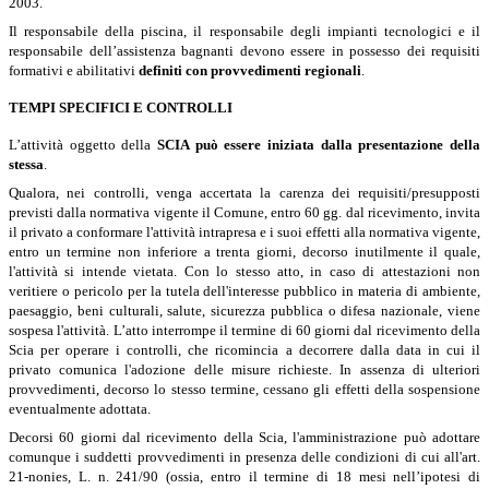
2003.
Il responsabile della piscina, il responsabile degli impianti tecnologici e il
responsabile dell’assistenza bagnanti devono essere in possesso dei requisiti
formativi e abilitativi
definiti con provvedimenti regionali
.
TEMPI SPECIFICI E CONTROLLI
L’attività oggetto della
SCIA può essere iniziata dalla presentazione della
stessa
.
Qualora, nei controlli, venga accertata la carenza dei requisiti/presupposti
previsti dalla normativa vigente il Comune, entro 60 gg. dal ricevimento, invita
il privato a conformare l'attività intrapresa e i suoi effetti alla normativa vigente,
entro un termine non inferiore a trenta giorni, decorso inutilmente il quale,
l'attività si intende vietata. Con lo stesso atto, in caso di attestazioni non
veritiere o pericolo per la tutela dell'interesse pubblico in materia di ambiente,
paesaggio, beni culturali, salute, sicurezza pubblica o difesa nazionale, viene
sospesa l'attività. L’atto interrompe il termine di 60 giorni dal ricevimento della
Scia per operare i controlli, che ricomincia a decorrere dalla data in cui il
privato comunica l'adozione delle misure richieste. In assenza di ulteriori
provvedimenti, decorso lo stesso termine, cessano gli effetti della sospensione
eventualmente adottata.
Decorsi 60 giorni dal ricevimento della Scia, l'amministrazione può adottare
comunque i suddetti provvedimenti in presenza delle condizioni di cui all'
art.
21-nonies, L. n. 241/90 (ossia, entro il termine di 18 mesi nell’ipotesi di