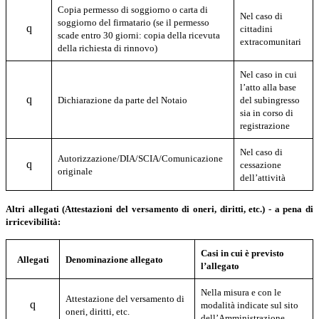
Copia permesso di soggiorno o carta di
Nel caso di
soggiorno del firmatario (se il permesso
q
cittadini
scade entro 30 giorni: copia della ricevuta
extracomunitari
della richiesta di rinnovo)
Nel caso in cui
l’atto alla base
q
Dichiarazione da parte del Notaio
del subingresso
sia in corso di
registrazione
Nel caso di
A
utorizzazione/DIA/SCIA/Comunicazione
q
cessazione
originale
dell’attività
Altri allegati (Attestazioni del versamento di oneri, diritti, etc.) - a pena di
irricevibilità:
Casi in cui è previsto
Allegati
Denominazione allegato
l’allegato
Nella misura e con le
Attestazione del versamento di
q
modalità indicate sul sito
oneri, diritti, etc.
dell’Amministrazione