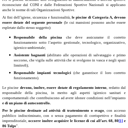
riconosciute dal CONI e dalle Federazioni Sportive Nazionali si applicano
anche le norme di tali Organizzazioni Sportive.
Ai fini dell’igiene, sicurezza e funzionalità,
le piscine di Categoria A,
devono
essere dotate del seguente personale
(le cui mansioni possono anche essere
espletate dallo stesso soggetto):
Responsabile della piscina
che deve assicurarne il corretto
funzionamento sotto l’aspetto gestionale, tecnologico, organizzativo,
igienico-ambientale;
Assistente bagnanti
(abilitato alle operazioni di salvataggio e primo
soccorso, che vigila sulle attività che si svolgono in vasca e negli spazi
limitrofi);
Responsabile impianti tecnologici
(che garantisce il loro corretto
funzionamento).
Le piscine
devono, inoltre, essere dotate di regolamento interno
, redatto dal
responsabile della piscina, in merito agli aspetti igienico sanitari e
comportamentali che contribuiscono ad avere idonee condizioni nell’impianto
e di un
piano di autocontrollo.
Per le piscine destinate ad attività di trattenimento o svago
, con accesso
pubblico indiscriminato, con o senza pagamento di corrispettivo e finalità
imprenditoriale,
occorre inoltre
acquisire le licenze di cui all’art. 68, 80
[1]
e
86 Tulps
”.