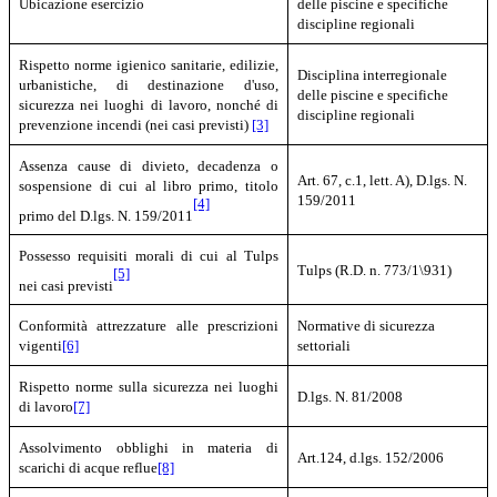
Ubicazione esercizio
delle piscine e specifiche
discipline regionali
Rispetto norme igienico sanitarie, edilizie,
Disciplina interregionale
urbanistiche, di destinazione d'uso,
delle piscine e specifiche
sicurezza nei luoghi di lavoro, nonché di
discipline regionali
prevenzione incendi (nei casi previsti)
[3]
Assenza cause di divieto, decadenza o
Art. 67, c.1, lett. A), D.lgs. N.
sospensione di cui al libro primo, titolo
159/2011
[4]
primo del D.lgs. N. 159/2011
Possesso requisiti morali di cui al Tulps
Tulps (R.D. n. 773/1\931)
[5]
nei casi previsti
Conformità attrezzature alle prescrizioni
Normative di sicurezza
vigenti
[6]
settoriali
Rispetto norme sulla sicurezza nei luoghi
D.lgs. N. 81/2008
di lavoro
[7]
Assolvimento obblighi in materia di
Art.124, d.lgs. 152/2006
scarichi di acque reflue
[8]