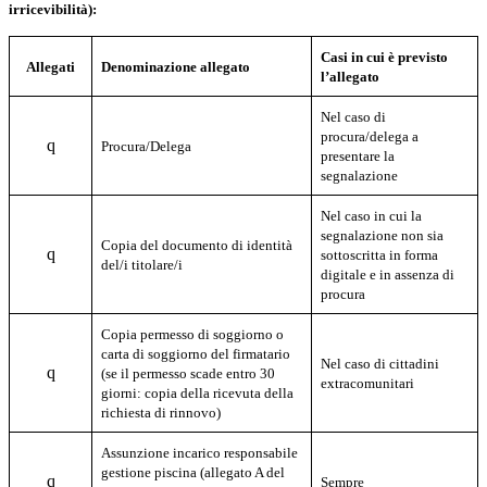
irricevibilità):
Casi in cui è previsto
Allegati
Denominazione allegato
l’allegato
Nel caso di
procura/delega a
q
Procura/Delega
presentare la
segnalazione
Nel caso in cui la
segnalazione non sia
Copia del documento di identità
q
sottoscritta in forma
del/i titolare/i
digitale e in assenza di
procura
Copia permesso di soggiorno o
carta di soggiorno del firmatario
Nel caso di cittadini
q
(se il permesso scade entro 30
extracomunitari
giorni: copia della ricevuta della
richiesta di rinnovo)
Assunzione incarico responsabile
gestione piscina
(
allegato A del
q
Sempre