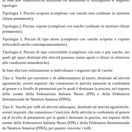
In base alle caratteristiche strutturali ed ambientali si distinguono le seguenti
tipologie:
Tipologia 1, Piscine scoperte (complessi con vasche non confinate in strutture
chiuse permanenti);
Tipologia 2, Piscine coperte (complessi con vasche confinate in strutture chiuse
permanenti);
Tipologia 3, Piscine di tipo misto (complessi con vasche scoperte e coperte
utilizzabili anche contemporaneamente);
Tipologia 4, Piscine di tipo convertibile (complessi con uno o più vasche, nei
quali gli spazi destinati alle attività possono essere aperti o chiusi in relazione
alle condizioni atmosferiche).
In base alla loro utilizzazione si individuano i seguenti tipi di vasche:
Tipo a: Vasche per nuotatori e di addestramento al nuoto, destinate ad attività
agonistiche, aventi requisiti che consentono le attività natatorie in conformità
al genere e a livello di prestazioni per le quali è destinata la piscina, nel rispetto
delle norme della Federazione Italiana Nuoto (FIN) e della Fédération
Internationale de Natation Amateur (FINA);
Tipo b: Vasche per tuffi ed attività subacquee, destinate ad attività agonistiche,
aventi requisiti che consentono l’esercizio delle attività in conformità al genere
ed al livello di prestazioni per le quali è destinata la piscina, nel rispetto delle
norme della Federazione Italiana Nuoto (FIN) e della Fédération Internationale
de Natation Amateur (FINA), per quanto concerne i tuffi;