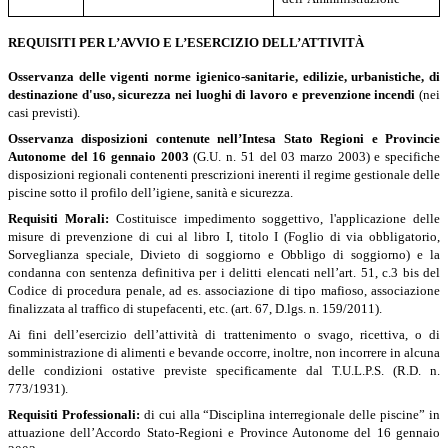
REQUISITI PER L’AVVIO E L’ESERCIZIO DELL’ATTIVITÀ
Osservanza delle vigenti norme igienico-sanitarie,
edilizie, urbanistiche, di
destinazione d'uso, sicurezza nei luoghi di lavoro e prevenzione incendi
(nei
casi previsti).
Osservanza disposizioni contenute nell’Intesa Stato Regioni e Provincie
Autonome del 16 gennaio 2003
(G.U. n. 51 del 03 marzo 2003) e specifiche
disposizioni regionali contenenti prescrizioni inerenti il regime gestionale delle
piscine sotto il profilo dell’igiene, sanità e sicurezza.
Requisiti Morali:
Costituisce impedimento soggettivo, l'applicazione delle
misure di prevenzione di cui al libro I, titolo I (Foglio di via obbligatorio,
Sorveglianza speciale, Divieto di soggiorno e Obbligo di soggiorno) e la
condanna con sentenza definitiva per i delitti elencati nell’art. 51, c.3 bis del
Codice di procedura penale, ad es. associazione di tipo mafioso, associazione
finalizzata al traffico di stupefacenti, etc. (art. 67, D.lgs. n. 159/2011).
Ai fini dell’esercizio dell’attività di trattenimento o svago, ricettiva, o di
somministrazione di alimenti e bevande occorre, inoltre, non incorrere in alcuna
delle condizioni ostative previste specificamente dal T.U.L.P.S. (R.D. n.
773/1931).
Requisiti Professionali:
di cui alla “Disciplina interregionale delle piscine” in
attuazione dell’Accordo Stato-Regioni e Province Autonome del 16 gennaio