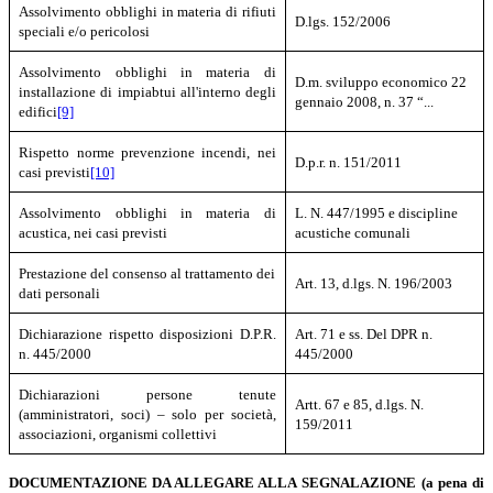
Assolvimento obblighi in materia di rifiuti
D.lgs. 152/2006
speciali e/o pericolosi
Assolvimento obblighi in materia di
D.m. sviluppo economico 22
installazione di impiabtui all'interno degli
gennaio 2008, n. 37 “...
edifici
[9]
Rispetto norme prevenzione incendi, nei
D.p.r. n. 151/2011
casi previsti
[10]
Assolvimento obblighi in materia di
L. N. 447/1995 e
discipline
acustica, nei casi previsti
acustiche comunali
Prestazione del consenso al trattamento dei
Art. 13, d.lgs. N. 196/2003
dati personali
Dichiarazione
rispetto disposizioni D.P.R.
Art. 71 e ss. Del DPR n.
n. 445/2000
445/2000
Dichiarazioni persone tenute
Artt. 67 e 85, d.lgs. N.
(amministratori, soci) – solo per società,
159/2011
associazioni, organismi collettivi
DOCUMENTAZIONE DA ALLEGARE ALLA SEGNALAZIONE
(a pena di